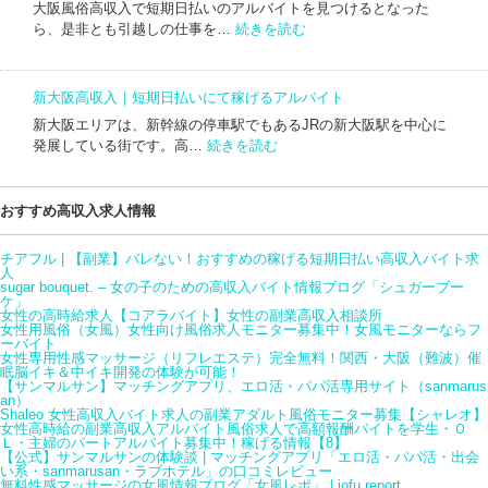
短
に
大阪風俗高収入で短期日払いのアルバイトを見つけるとなった
入
期
:
て
ら、是非とも引越しの仕事を…
続きを読む
｜
日
大
稼
短
払
阪
げ
期
い
高
る
日
新大阪高収入｜短期日払いにて稼げるアルバイト
に
収
ア
払
て
新大阪エリアは、新幹線の停車駅でもあるJRの新大阪駅を中心に
入
ル
い
:
稼
発展している街です。高…
続きを読む
｜
バ
に
新
げ
短
イ
て
大
る
期
ト
稼
阪
ア
おすすめ高収入求人情報
日
げ
高
ル
払
る
収
バ
い
チアフル | 【副業】バレない！おすすめの稼げる短期日払い高収入バイト求
ア
入
イ
人
に
ル
sugar bouquet. – 女の子のための高収入バイト情報ブログ「シュガーブー
｜
ト
て
ケ」
バ
短
女性の高時給求人【コアラバイト】女性の副業高収入相談所
稼
イ
女性用風俗（女風）女性向け風俗求人モニター募集中！女風モニターならフ
期
げ
ーバイト
ト
日
女性専用性感マッサージ（リフレエステ）完全無料！関西・大阪（難波）催
る
眠脳イキ＆中イキ開発の体験が可能！
払
ア
【サンマルサン】マッチングアプリ、エロ活・パパ活専用サイト（sanmarus
い
ル
an）
に
Shaleo 女性高収入バイト求人の副業アダルト風俗モニター募集【シャレオ】
バ
女性高時給の副業高収入アルバイト風俗求人で高額報酬バイトを学生・Ｏ
て
イ
Ｌ・主婦のパートアルバイト募集中！稼げる情報【8】
稼
【公式】サンマルサンの体験談 | マッチングアプリ「エロ活・パパ活・出会
ト
い系・sanmarusan・ラブホテル」の口コミレビュー
げ
無料性感マッサージの女風情報ブログ「女風レポ」 | jofu report