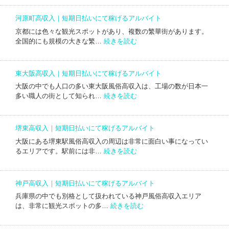
て
屋
ル
期
稼
町
バ
日
河原町高収入｜短期日払いにて稼げるアルバイト
げ
高
イ
払
る
京都には色々な観光スポットがあり、複数の繁華街があります。
収
ト
い
:
ア
全国的にも規模の大きな繁…
続きを読む
入
に
河
ル
｜
て
原
バ
短
稼
町
イ
期
東大阪高収入｜短期日払いにて稼げるアルバイト
げ
高
ト
日
る
大阪の中でも人口の多い東大阪風俗高収入は、工場の数が日本一
収
払
:
ア
多い職人の街として知られ…
続きを読む
入
い
東
ル
｜
に
大
バ
短
て
阪
イ
期
堺東高収入｜短期日払いにて稼げるアルバイト
稼
高
ト
日
げ
大阪にある堺東駅風俗高収入の周辺は非常に面白い事になってい
収
払
:
る
るエリアです。駅前には非…
続きを読む
入
い
堺
ア
｜
に
東
ル
短
て
高
バ
期
神戸高収入｜短期日払いにて稼げるアルバイト
稼
収
イ
日
げ
兵庫県の中でも別格として扱われている神戸風俗高収入エリア
入
ト
払
:
る
は、非常に観光スポットの多…
続きを読む
｜
い
神
ア
短
に
戸
ル
期