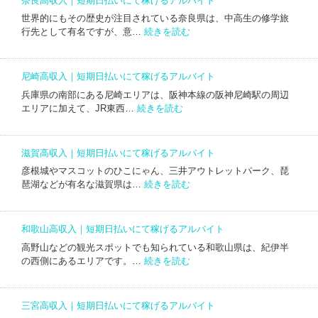
奈良高収入｜短期日払いにて稼げるアルバイト
収
世界的にもその歴史が注目されている奈良県は、中高生の修学旅
入
:
行先として有名ですが、意…
続きを読む
｜
奈
短
良
期
高
日
尼崎高収入｜短期日払いにて稼げるアルバイト
収
払
兵庫県の南部にある尼崎エリアは、阪神本線の阪神尼崎駅の周辺
入
い
:
エリアに加えて、JR東西…
続きを読む
｜
に
尼
短
て
崎
期
稼
高
日
滋賀高収入｜短期日払いにて稼げるアルバイト
げ
収
払
る
彦根城やマスコットのひこにゃん、三井アウトレットパーク、琵
入
い
:
ア
琶湖などが有名な滋賀県は…
続きを読む
｜
に
滋
ル
短
て
賀
バ
期
稼
高
イ
日
和歌山高収入｜短期日払いにて稼げるアルバイト
げ
収
ト
払
る
高野山などの観光スポットでも知られている和歌山県は、紀伊半
入
い
:
ア
の西側にあるエリアです。…
続きを読む
｜
に
和
ル
短
て
歌
バ
期
稼
山
イ
日
三宮高収入｜短期日払いにて稼げるアルバイト
げ
高
ト