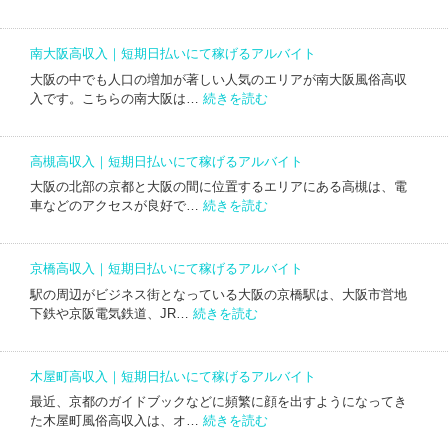
い
兵
ル
｜
に
庫
バ
短
て
高
イ
期
南大阪高収入｜短期日払いにて稼げるアルバイト
稼
収
ト
日
げ
大阪の中でも人口の増加が著しい人気のエリアが南大阪風俗高収
入
払
:
る
入です。こちらの南大阪は…
続きを読む
｜
い
南
ア
短
に
大
ル
期
て
阪
バ
日
高槻高収入｜短期日払いにて稼げるアルバイト
稼
高
イ
払
げ
大阪の北部の京都と大阪の間に位置するエリアにある高槻は、電
収
ト
い
:
る
車などのアクセスが良好で…
続きを読む
入
に
高
ア
｜
て
槻
ル
短
稼
高
バ
期
京橋高収入｜短期日払いにて稼げるアルバイト
げ
収
イ
日
る
駅の周辺がビジネス街となっている大阪の京橋駅は、大阪市営地
入
ト
払
:
ア
下鉄や京阪電気鉄道、JR…
続きを読む
｜
い
京
ル
短
に
橋
バ
期
て
高
イ
日
木屋町高収入｜短期日払いにて稼げるアルバイト
稼
収
ト
払
げ
最近、京都のガイドブックなどに頻繁に顔を出すようになってき
入
い
:
る
た木屋町風俗高収入は、オ…
続きを読む
｜
に
木
ア
短