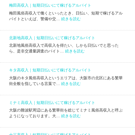
て
高
バ
日
梅田高収入｜短期日払いにて稼げるアルバイト
稼
収
イ
払
げ
梅田風俗高収入で働くといったとき、日払い、短期で稼げるアル
入
ト
い
:
る
バイトといえば、警備や交…
続きを読む
｜
に
梅
ア
短
て
田
ル
期
稼
高
バ
日
北新地高収入｜短期日払いにて稼げるアルバイト
げ
収
イ
払
る
北新地風俗高収入で高収入を得たい、しかも日払いでと思った
入
ト
い
:
ア
ら、是非交通量調査のバイト…
続きを読む
｜
に
北
ル
短
て
新
バ
期
稼
地
イ
日
キタ高収入｜短期日払いにて稼げるアルバイト
げ
高
ト
払
る
大阪のキタ風俗高収入というエリアは、大阪市の北区にある繁華
収
い
:
ア
街全般を指している言葉で…
続きを読む
入
に
キ
ル
｜
て
タ
バ
短
稼
高
イ
期
ミナミ高収入｜短期日払いにて稼げるアルバイト
げ
収
ト
日
る
大阪の難波駅周辺にある繁華街を総じてミナミ風俗高収入と呼ぶ
入
払
:
ア
ようになっております。大…
続きを読む
｜
い
ミ
ル
短
に
ナ
バ
期
て
ミ
イ
日
十三高収入｜短期日払いにて稼げるアルバイト