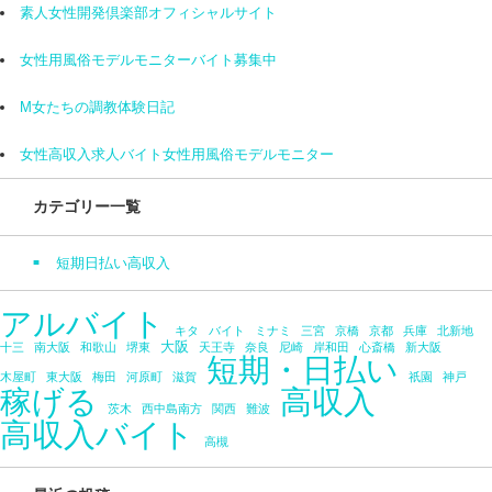
素人女性開発倶楽部オフィシャルサイト
女性用風俗モデルモニターバイト募集中
M女たちの調教体験日記
女性高収入求人バイト女性用風俗モデルモニター
カテゴリー一覧
短期日払い高収入
アルバイト
キタ
バイト
ミナミ
三宮
京橋
京都
兵庫
北新地
大阪
十三
南大阪
和歌山
堺東
天王寺
奈良
尼崎
岸和田
心斎橋
新大阪
短期・日払い
木屋町
東大阪
梅田
河原町
滋賀
祇園
神戸
高収入
稼げる
茨木
西中島南方
関西
難波
高収入バイト
高槻