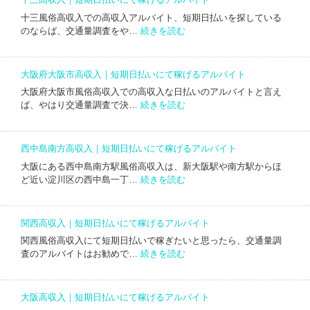
稼
高
ト
払
げ
十三風俗高収入での高収入アルバイト、短期日払いを探している
収
い
:
る
のならば、交通量調査をや…
続きを読む
入
に
十
ア
｜
て
三
ル
短
稼
高
バ
期
大阪府大阪市高収入｜短期日払いにて稼げるアルバイト
げ
収
イ
日
る
大阪府大阪市風俗高収入での高収入な日払いのアルバイトと言え
入
ト
払
:
ア
ば、やはり交通量調査で決…
続きを読む
｜
い
大
ル
短
に
阪
バ
期
て
府
イ
日
西中島南方高収入｜短期日払いにて稼げるアルバイト
稼
大
ト
払
げ
大阪にある西中島南方駅風俗高収入は、新大阪駅や南方駅からほ
阪
い
:
る
ど近い淀川区の西中島一丁…
続きを読む
市
に
西
ア
高
て
中
ル
収
稼
島
バ
入
関西高収入｜短期日払いにて稼げるアルバイト
げ
南
イ
｜
る
関西風俗高収入にて短期日払いで稼ぎたいと思ったら、交通量調
方
ト
短
:
ア
査のアルバイトはお勧めで…
続きを読む
高
期
関
ル
収
日
西
バ
入
払
高
イ
｜
大阪高収入｜短期日払いにて稼げるアルバイト
い
収
ト