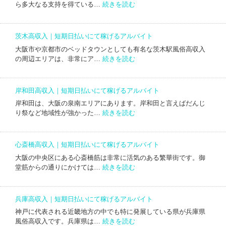
い
:
ア
ら多大なる支持を得ている…
続きを読む
入
に
祇
ル
｜
て
園
バ
短
稼
高
イ
期
茨木高収入｜短期日払いにて稼げるアルバイト
げ
収
ト
日
る
大阪市や京都市のベッドタウンとしても有名な茨木駅風俗高収入
入
払
:
ア
の周辺エリアは、非常にア…
続きを読む
｜
い
茨
ル
短
に
木
バ
期
て
高
イ
日
岸和田高収入｜短期日払いにて稼げるアルバイト
稼
収
ト
払
げ
岸和田は、大阪の泉南エリアにあります。岸和田と言えばだんじ
入
い
:
る
り祭など地域性が強かった…
続きを読む
｜
に
岸
ア
短
て
和
ル
期
稼
田
バ
日
心斎橋高収入｜短期日払いにて稼げるアルバイト
げ
高
イ
払
る
大阪の中央区にある心斎橋筋は非常に活気のある繁華街です。御
収
ト
い
:
ア
堂筋からの通りにかけては…
続きを読む
入
に
心
ル
｜
て
斎
バ
短
稼
橋
イ
期
兵庫高収入｜短期日払いにて稼げるアルバイト
げ
高
ト
日
る
神戸に代表される近畿地方の中でも特に発展している県が兵庫県
収
払
:
ア
風俗高収入です。兵庫県は…
続きを読む
入