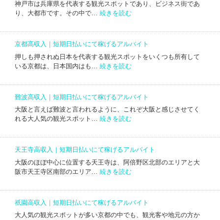
払
る
神戸市は兵庫県を代表する観光スポットであり、ビジネス街であ
収
い
:
ア
り、大都市です。その中で…
続きを読む
入
に
三
ル
｜
て
宮
バ
短
稼
高
イ
期
京都高収入｜短期日払いにて稼げるアルバイト
げ
収
ト
日
る
押しも押されぬ日本を代表する観光スポットをいくつも所有して
入
払
:
ア
いる京都は、日本国内はも…
続きを読む
｜
い
京
ル
短
に
都
バ
期
て
高
イ
日
難波高収入｜短期日払いにて稼げるアルバイト
稼
収
ト
払
げ
大阪と言えば難波と言われるように、これぞ大阪と感じさせてく
入
い
:
る
れる大人気の観光スポット…
続きを読む
｜
に
難
ア
短
て
波
ル
期
稼
高
バ
日
天王寺高収入｜短期日払いにて稼げるアルバイト
げ
収
イ
払
る
大阪のほぼ中心に位置する天王寺は、阿倍野区北部のエリアと大
入
ト
い
:
ア
阪市天王寺区南部のエリア…
続きを読む
｜
に
天
ル
短
て
王
バ
期
稼
寺
イ
日
祇園高収入｜短期日払いにて稼げるアルバイト
げ
高
ト
払
る
大人気の観光スポットが多い京都の中でも、観光客や地元の方か
収