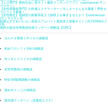
る
【エロ専門】無料出会い系サイト優良マッチングアプリ（sanmarusan-サン
マルサン）
ア
【女性用風俗専門】の性感エステマッサージモニターさんを大募集！男性セ
ル
ラピスト大募集！
【女性限定】登録型の副業高収入で副収入を稼ぎませんか？【sanmarusan
バ
(サンマルサン)】
イ
副業おすすめバレない高収入アルバイト風俗求人情報サイト | ALTERNAS-J
OB
ト
無料大阪女性用風俗性感マッサージ体験談【GRC】
ポルチオ開発と中イキの体験談
初めてのソフトSMの体験談
外イキとクリイキの体験談
女性用風俗の体験談
M女SM緊縛調教の体験談
舐め犬クンニの体験談
逆性感マッサージ（逆風俗エステ）