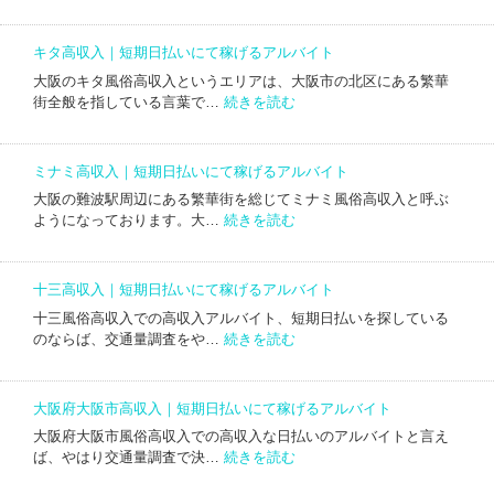
北
ル
短
て
新
バ
期
稼
地
イ
日
キタ高収入｜短期日払いにて稼げるアルバイト
げ
高
ト
払
る
大阪のキタ風俗高収入というエリアは、大阪市の北区にある繁華
収
い
:
ア
街全般を指している言葉で…
続きを読む
入
に
キ
ル
｜
て
タ
バ
短
稼
高
イ
期
ミナミ高収入｜短期日払いにて稼げるアルバイト
げ
収
ト
日
る
大阪の難波駅周辺にある繁華街を総じてミナミ風俗高収入と呼ぶ
入
払
:
ア
ようになっております。大…
続きを読む
｜
い
ミ
ル
短
に
ナ
バ
期
て
ミ
イ
日
十三高収入｜短期日払いにて稼げるアルバイト
稼
高
ト
払
げ
十三風俗高収入での高収入アルバイト、短期日払いを探している
収
い
:
る
のならば、交通量調査をや…
続きを読む
入
に
十
ア
｜
て
三
ル
短
稼
高
バ
期
大阪府大阪市高収入｜短期日払いにて稼げるアルバイト
げ
収
イ
日
る
大阪府大阪市風俗高収入での高収入な日払いのアルバイトと言え
入
ト
払
:
ア
ば、やはり交通量調査で決…
続きを読む
｜
い
大
ル
短
に