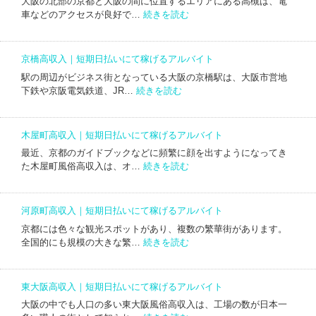
げ
大阪の北部の京都と大阪の間に位置するエリアにある高槻は、電
収
ト
い
:
る
車などのアクセスが良好で…
続きを読む
入
に
高
ア
｜
て
槻
ル
短
稼
高
バ
期
京橋高収入｜短期日払いにて稼げるアルバイト
げ
収
イ
日
る
駅の周辺がビジネス街となっている大阪の京橋駅は、大阪市営地
入
ト
払
:
ア
下鉄や京阪電気鉄道、JR…
続きを読む
｜
い
京
ル
短
に
橋
バ
期
て
高
イ
日
木屋町高収入｜短期日払いにて稼げるアルバイト
稼
収
ト
払
げ
最近、京都のガイドブックなどに頻繁に顔を出すようになってき
入
い
:
る
た木屋町風俗高収入は、オ…
続きを読む
｜
に
木
ア
短
て
屋
ル
期
稼
町
バ
日
河原町高収入｜短期日払いにて稼げるアルバイト
げ
高
イ
払
る
京都には色々な観光スポットがあり、複数の繁華街があります。
収
ト
い
:
ア
全国的にも規模の大きな繁…
続きを読む
入
に
河
ル
｜
て
原
バ
短
稼
町
イ
期
東大阪高収入｜短期日払いにて稼げるアルバイト
げ
高
ト
日
る
大阪の中でも人口の多い東大阪風俗高収入は、工場の数が日本一
収
払