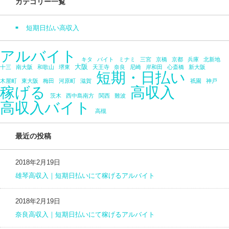
カテゴリー一覧
短期日払い高収入
アルバイト
キタ
バイト
ミナミ
三宮
京橋
京都
兵庫
北新地
大阪
十三
南大阪
和歌山
堺東
天王寺
奈良
尼崎
岸和田
心斎橋
新大阪
短期・日払い
木屋町
東大阪
梅田
河原町
滋賀
祇園
神戸
高収入
稼げる
茨木
西中島南方
関西
難波
高収入バイト
高槻
最近の投稿
2018年2月19日
雄琴高収入｜短期日払いにて稼げるアルバイト
2018年2月19日
奈良高収入｜短期日払いにて稼げるアルバイト